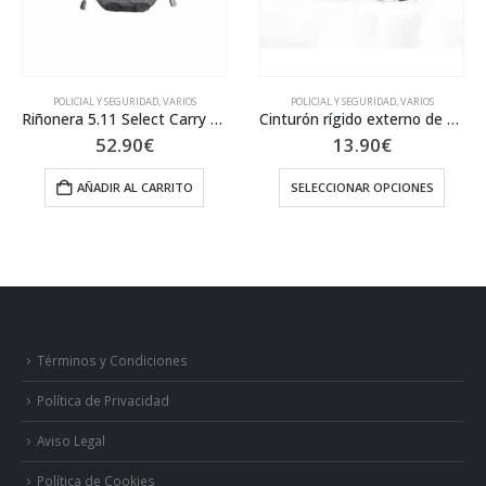
POLICIAL Y SEGURIDAD
,
VARIOS
POLICIAL Y SEGURIDAD
,
VARIOS
Riñonera 5.11 Select Carry Pistol 58604
Cinturón rígido externo de servicio para policía MTP
52.90
€
13.90
€
AÑADIR AL CARRITO
SELECCIONAR OPCIONES
Este producto tiene múltiples variantes. Las opciones se pueden elegir en la página de producto
Términos y Condiciones
Política de Privacidad
Aviso Legal
Política de Cookies