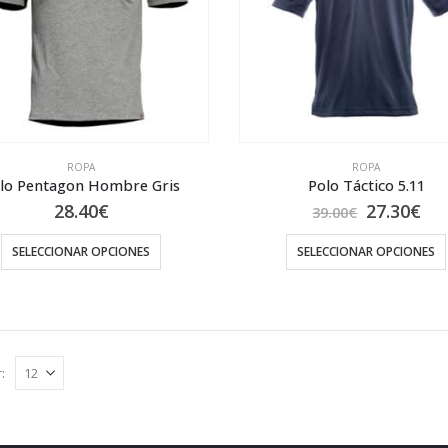
se
pueden
elegir
en
la
página
de
ROPA
ROPA
lo Pentagon Hombre Gris
Polo Táctico 5.11
producto
El
El
28.40
€
27.30
€
39.00
€
precio
pre
original
act
SELECCIONAR OPCIONES
SELECCIONAR OPCIONES
era:
es:
39.00€.
27.
Este
Este
producto
producto
tiene
tiene
múltiples
múltiples
:
variantes.
variantes.
Las
Las
opciones
opciones