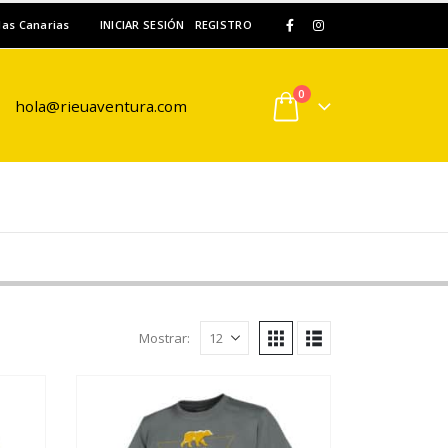
slas Canarias
INICIAR SESIÓN
REGISTRO
0
hola@rieuaventura.com
Mostrar: