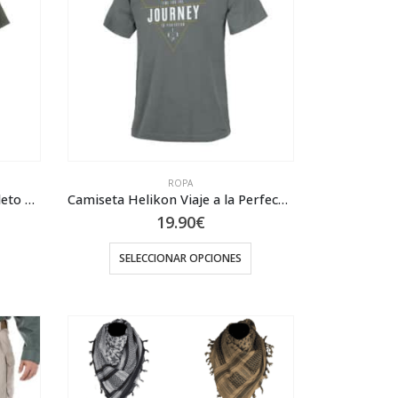
ROPA
Camiseta Helikon Tex ( Esqueleto cuerpo entero)
Camiseta Helikon Viaje a la Perfeccción
19.90
€
SELECCIONAR OPCIONES
Este
producto
tiene
múltiples
variantes.
Las