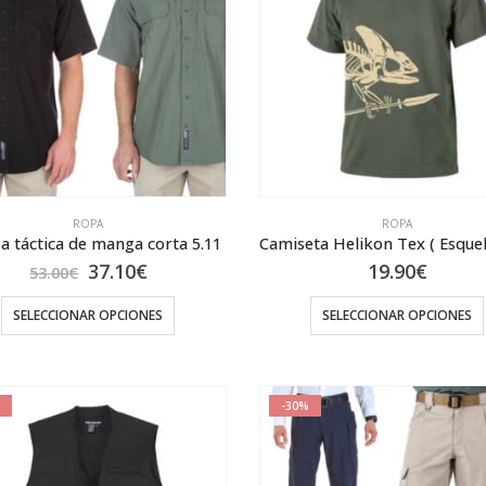
ROPA
ROPA
a táctica de manga corta 5.11
El
El
37.10
€
19.90
€
53.00
€
precio
precio
original
actual
SELECCIONAR OPCIONES
SELECCIONAR OPCIONES
era:
es:
53.00€.
37.10€.
Este
Este
producto
producto
tiene
tiene
-30%
múltiples
múltiples
variantes.
variantes.
Las
Las