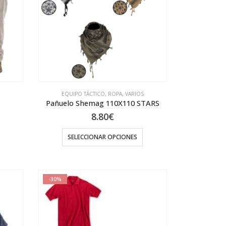
opciones
se
pueden
elegir
en
la
página
de
EQUIPO TÁCTICO
,
ROPA
,
VARIOS
Pañuelo Shemag 110X110 STARS
producto
8.80
€
cio
ual
SELECCIONAR OPCIONES
97€.
Este
producto
tiene
-30%
múltiples
variantes.
Las
opciones