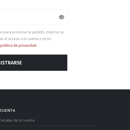
án para procesar tu pedido, mejorar tu
ar el acceso a tu cuenta y otros
a
política de privacidad
.
ISTRARSE
 CUENTA
Detalles de la cuenta