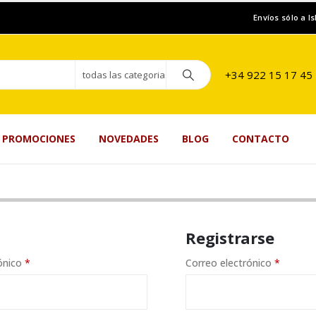
Envíos sólo a I
+34 922 15 17 45
todas las categorias
PROMOCIONES
NOVEDADES
BLOG
CONTACTO
Registrarse
Obligatorio
Obligat
rónico
*
Correo electrónico
*