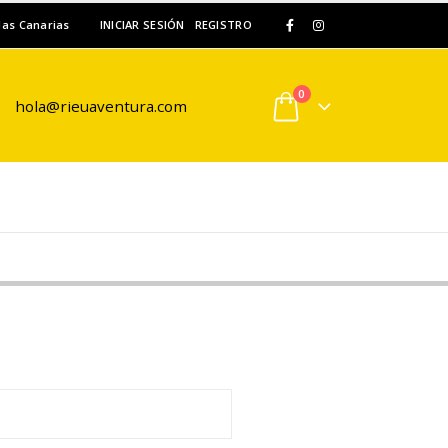
slas Canarias
INICIAR SESIÓN
REGISTRO
0
hola@rieuaventura.com
orio