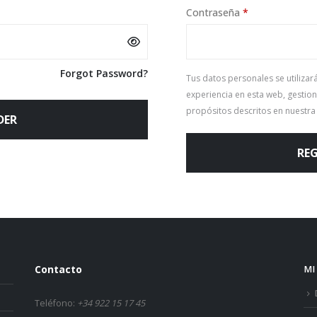
Obligatorio
Contraseña
*
Forgot Password?
Tus datos personales se utilizar
experiencia en esta web, gestion
propósitos descritos en nuestr
DER
REG
Contacto
MI
Teléfono:
+34 922 15 17 45