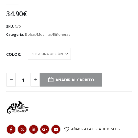
0
de 5
34.90
€
SKU:
N/D
Categoría:
Bolsas/Mochilas/Riñoneras
COLOR
AÑADIR AL CARRITO
AÑADIR A LA LISTA DE DESEOS