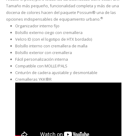
Tamaño más pequeño, funcionalidad completa y más de una
docena de colores hacen del paquete Possum® una de las
®
opciones indispensables de equipamiento urbano.
Organizador interno fijo
Bolsillo externo ciego con cremallera
Velcro ID (con el logotipo de HTX bordado)
Bolsillo interno con cremallera de malla
Bolsillo exterior con cremallera
Fácil personalización interna
Compatible con MOLLE/PALS
Cinturón de cadera ajustable y desmontable
Cremalleras YKK®R