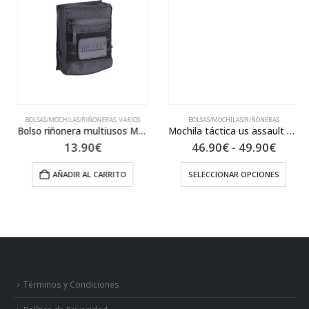
BOLSAS/MOCHILAS/RIÑONERAS
,
VARIOS
BOLSAS/MOCHILAS/RIÑONERAS
Bolso riñonera multiusos MILTEC 13490302
Mochila táctica us assault MIL-TEC LG 36l.
Rango
13.90
€
46.90
€
-
49.90
€
de
precio
AÑADIR AL CARRITO
SELECCIONAR OPCIONES
desde
Este producto tiene múltiples variantes. Las opciones se pueden elegir en la página de producto
46.90€
hasta
49.90€
Términos y Condiciones