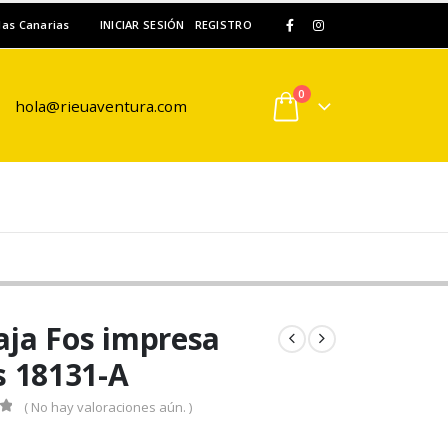
slas Canarias
INICIAR SESIÓN
REGISTRO
0
hola@rieuaventura.com
ja Fos impresa
s 18131-A
( No hay valoraciones aún. )