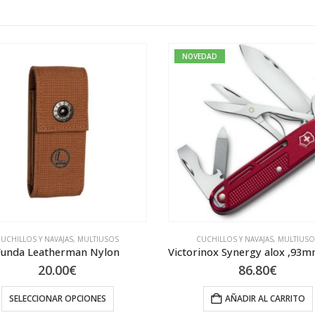
NOVEDAD
NOVE
LTIUSOS
CUCHILLOS Y NAVAJAS
,
MULTIUSOS
C
 Nylon
Victorinox Synergy alox ,93mm, rojo 08226.20
86.80
€
ONES
AÑADIR AL CARRITO
gina de producto