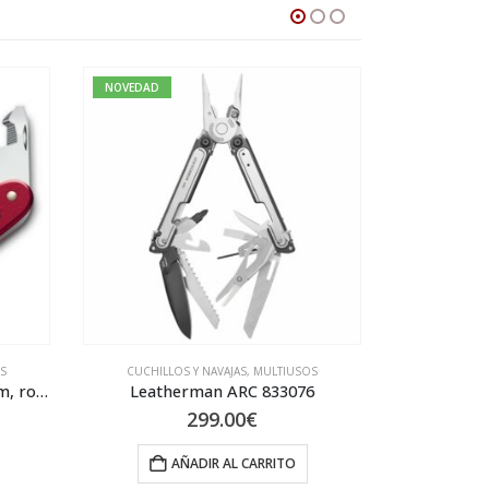
DAD
NOVEDAD
UCHILLOS Y NAVAJAS
,
MULTIUSOS
CUCHILLOS Y NAVAJAS
,
NAVAJAS
Leatherman ARC 833076
299.00
€
64.60
€
AÑADIR AL CARRITO
AÑADIR AL CARRITO