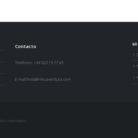
MI
Contacto
Teléfono:
+34 922 15 17 45
E-mail:
hola@rieuaventura.com
chos reservados.