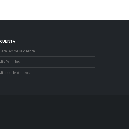
 CUENTA
Detalles de la cuenta
Mis Pedidos
Mi lista de deseos