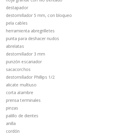
destapador
destornillador 5 mm, con bloqueo
pela cables
herramienta abregrilletes
punta para deshacer nudos
abrelatas
destornillador 3 mm
punzón escariador
sacacorchos
destornillador Phillips 1/2
alicate multiuso
corta alambre
prensa terminales
pinzas
palillo de dientes
anilla
cordón