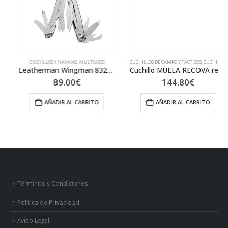
CUCHILLOS Y NAVAJAS
,
MULTIUSOS
CUCHILLOS DE CAMPO Y TÁCTICOS
,
CUCHILLOS Y NAVAJAS
Leatherman Wingman 832523
Cuchillo MUELA RECOVA remate cachas haya
89.00
€
144.80
€
AÑADIR AL CARRITO
AÑADIR AL CARRITO
Términos y Condiciones
Política de Privacidad
Aviso Legal