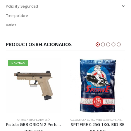
Policial y Seguridad
Tiempo Libre
Varios
PRODUCTOS RELACIONADOS
ACCESORIOS Y CONSUMIBLES
,
AIRSOFT
,
ARMERÍA
AIRSOFT
,
ARMAS AIRFOFT
SPITFIRE 0.25G 1KG. BIO BB
Airsoft GBB J.WORKS KP-18 GAS KJ032G