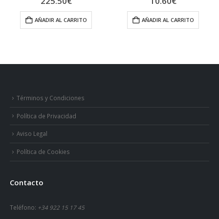
10.60
€
139.80
€
AÑADIR AL CARRITO
AÑADIR AL CARRITO
Términos y Condiciones
Política de Privacidad
Aviso Legal
Política de Cookies
Contacto
Teléfono:
+34 922 15 17 45