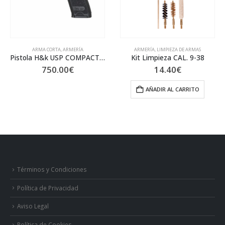
ARMERÍA
,
LIMPIEZA DE ARMAS
ACCESORIOS Y CONSUMIBLES
,
AIRSOFT
,
ARMERÍA
Pistola H&k USP COMPACT 9mm
Kit Limpieza CAL. 9-38
SPITFIRE 0.25G 1KG. BIO B
14.40
€
10.60
€
AÑADIR AL CARRITO
AÑADIR AL CARRITO
Términos y Condiciones
Política de Privacidad
Aviso Legal
Política de Cookies