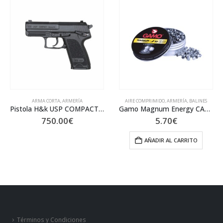
ARMA CORTA
,
ARMERÍA
AIRE COMPRIMIDO
,
ARMERÍA
,
BALINES
Pistola H&k USP COMPACT 9mm
Gamo Magnum Energy CAL. 4,5 500
750.00
€
5.70
€
AÑADIR AL CARRITO
Términos y Condiciones