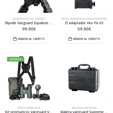
ACCESORIOS DE TIRO
,
ARMERÍA
ÓPTICA
,
PRISMÁTICOS
,
VISORES TERRESTRES
Bipode Vanguard Equalizer 1QS
El adaptador Veo PA 65
99.90
€
59.90
€
AÑADIR AL CARRITO
AÑADIR AL CARRITO
NOVEDAD
ÓPTICA
,
PRISMÁTICOS
MALETAS Y MALETINES
Kit prismaticos Vanguard VEO ED 8X42
Maleta vanguard Supreme 37F Negra