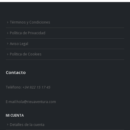
Términos y Condiciones
Política de Privacidad
Aviso Legal
Política de Cookies
Contacto
Teléfono:
+34 922 15 17 45
E-mail:
hola@rieuaventura.com
MI CUENTA
Detalles de la cuenta