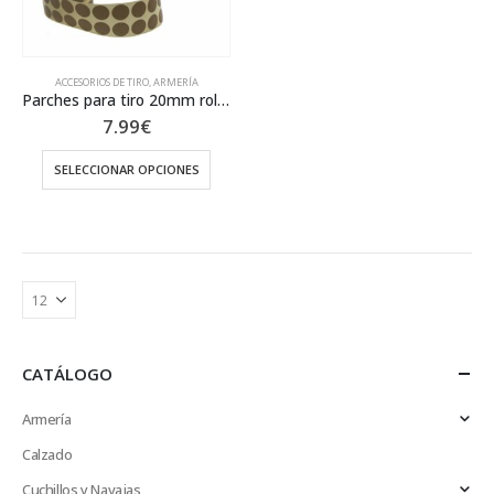
ACCESORIOS DE TIRO
,
ARMERÍA
Parches para tiro 20mm rollo 2000unidades
7.99
€
SELECCIONAR OPCIONES
Este
producto
tiene
múltiples
variantes.
Las
opciones
se
CATÁLOGO
pueden
elegir
Armería
en
Calzado
la
Cuchillos y Navajas
página