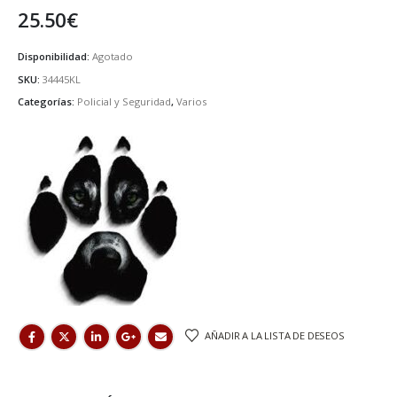
25.50
€
Disponibilidad:
Agotado
SKU:
34445KL
Categorías:
Policial y Seguridad
,
Varios
AÑADIR A LA LISTA DE DESEOS