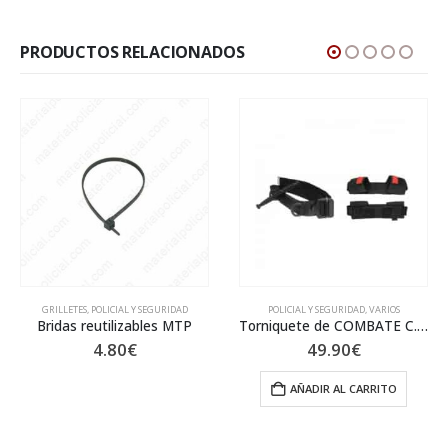
PRODUCTOS RELACIONADOS
POLICIAL Y SEGURIDAD
,
VARIOS
POLICIAL Y SEGURIDAD
,
VARIOS
Torniquete de COMBATE C.A.T GEN7
Correa de seguridad c/mosquet
49.90
€
12.90
€
AÑADIR AL CARRITO
AÑADIR AL CARRITO