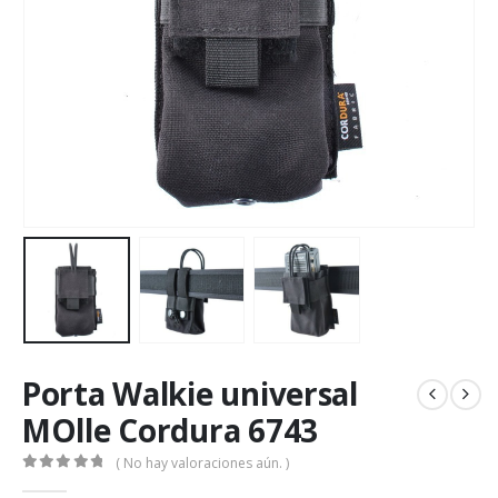
Porta Walkie universal
MOlle Cordura 6743
( No hay valoraciones aún. )
0
de 5