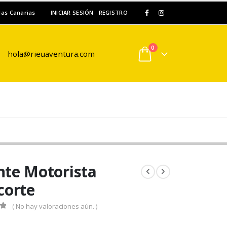
slas Canarias
INICIAR SESIÓN
REGISTRO
0
hola@rieuaventura.com
te Motorista
corte
( No hay valoraciones aún. )