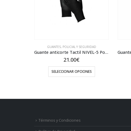
GUANTES
,
POLICIAL Y SEGURIDAD
Guante anticorte Tactil NIVEL-5 Poliuretano
21.00
€
SELECCIONAR OPCIONES
Este producto tiene múltiples variantes. Las opciones se pueden elegir en la página de producto
Términos y Condiciones