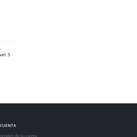
D
el. 5
 CUENTA
Detalles de la cuenta