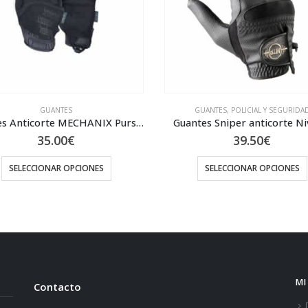
GUANTES
GUANTES
,
POLICIAL Y SEGURIDA
Guantes Anticorte MECHANIX Pursuit CR5
Guantes Sniper anticorte Niv
35.00
€
39.50
€
SELECCIONAR OPCIONES
SELECCIONAR OPCIONES
Este producto tiene múltiples variantes. Las opciones se pueden elegir en la página de producto
Este producto tiene múltiples variantes. Las opciones se pueden elegir en la página de producto
MI
Contacto