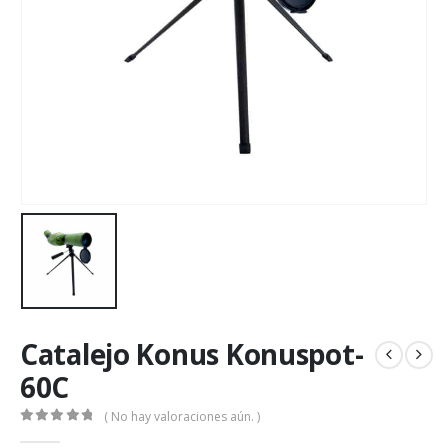
Catalejo Konus Konuspot-
60C
( No hay valoraciones aún. )
0
de 5