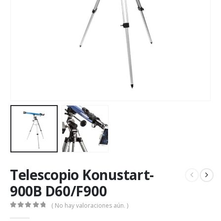
Telescopio Konustart-
900B D60/F900
( No hay valoraciones aún. )
0
de 5