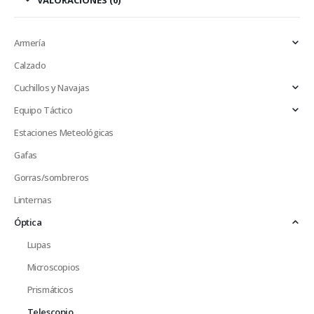
VALORACIONES (0)
Armería
Calzado
Cuchillos y Navajas
Equipo Táctico
Estaciones Meteológicas
Gafas
Gorras/sombreros
Linternas
Óptica
Lupas
Microscopios
Prismáticos
Telescopio