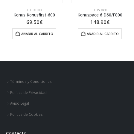
TELESCOPIO
TELESCOPIO
t-600
Konuspace 6 D60/F800
148.90
€
443.00
€
RRITO
AÑADIR AL CARRITO
AÑADIR AL CARR
Términos y Condiciones
Política de Privacidad
Aviso Legal
Política de Cookies
Contacto