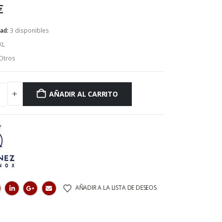
€
dad:
3 disponibles
KL
Otros
AÑADIR AL CARRITO
AÑADIR A LA LISTA DE DESEOS