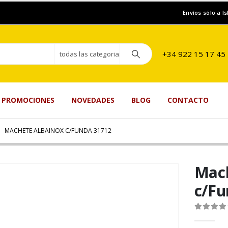
Envíos sólo a I
+34 922 15 17 45
todas las categorias
PROMOCIONES
NOVEDADES
BLOG
CONTACTO
MACHETE ALBAINOX C/FUNDA 31712
Mach
c/Fu
0
de 5