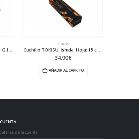
OTROS
Navaja TOKISU Fibra carbono-G.10 18874
Cuchillo TOKISU. Ishida. Hoja: 15 cm 32381
Katana 
34.90
€
AÑADIR AL CARRITO
 CUENTA
Detalles de la cuenta