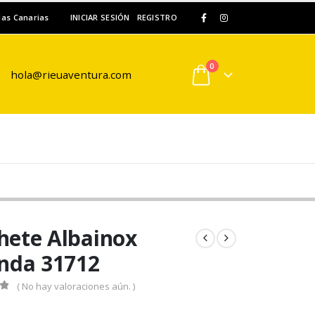
slas Canarias
INICIAR SESIÓN
REGISTRO
0
hola@rieuaventura.com
ete Albainox
nda 31712
( No hay valoraciones aún. )