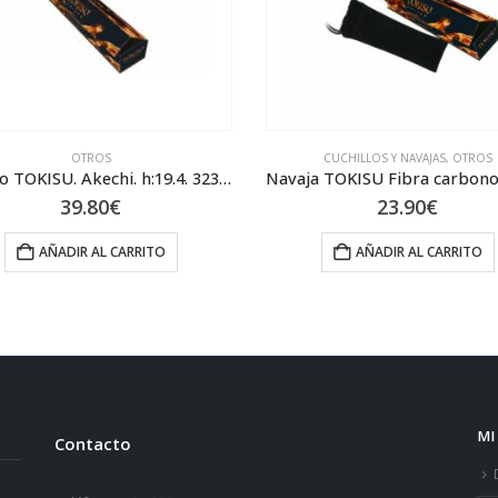
OTROS
CUCHILLOS Y NAVAJAS
,
OTROS
Cuchillo TOKISU. Akechi. h:19.4. 32389
39.80
€
23.90
€
AÑADIR AL CARRITO
AÑADIR AL CARRITO
MI
Contacto