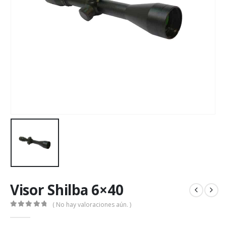
Visor Shilba 6×40
( No hay valoraciones aún. )
0
de 5