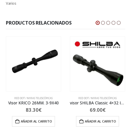
Varios
PRODUCTOS RELACIONADOS
MIRAS TELESCÓPICAS
RED DOT / MIRAS TELESCÓPICAS
RED DOT / MI
CO 26MM. 3-9X40
visor SHILBA Classic 4×32 IRG
3.30
€
69.00
€
19
IR AL CARRITO
AÑADIR AL CARRITO
AÑADI