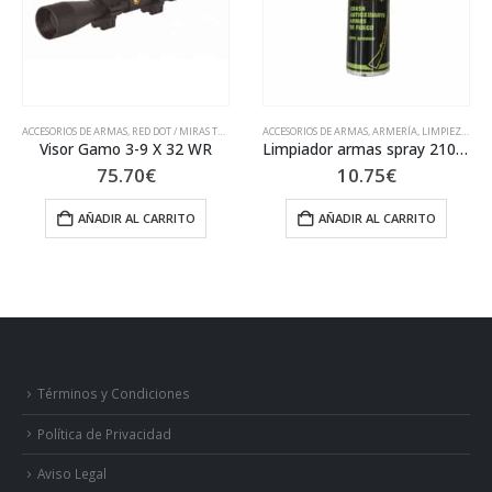
ARMA CORTA Y COMPLEMENTOS
D DOT / MIRAS TELESCÓPICAS
ACCESORIOS DE ARMAS
,
ARMERÍA
,
LIMPIEZA DE ARMAS
ARMERÍA
,
FUNDAS ARMA 
-9 X 32 WR
Limpiador armas spray 210 ml.
0
€
10.75
€
11.90
L CARRITO
AÑADIR AL CARRITO
AÑADIR AL 
Términos y Condiciones
Política de Privacidad
Aviso Legal