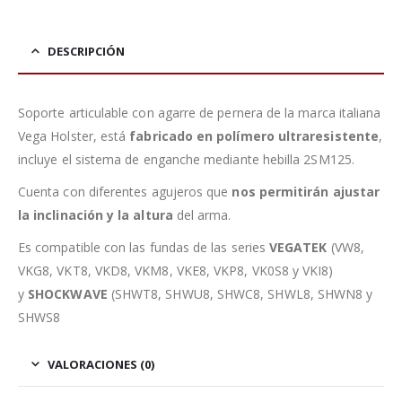
DESCRIPCIÓN
Soporte articulable con agarre de pernera de la marca italiana
Vega Holster, está
fabricado en polímero ultraresistente
,
incluye el sistema de enganche mediante hebilla 2SM125.
Cuenta con diferentes agujeros que
nos permitirán ajustar
la inclinación y la altura
del arma.
Es compatible con las fundas de las series
VEGATEK
(VW8,
VKG8, VKT8, VKD8, VKM8, VKE8, VKP8, VK0S8 y VKI8)
y
SHOCKWAVE
(SHWT8, SHWU8, SHWC8, SHWL8, SHWN8 y
SHWS8
VALORACIONES (0)