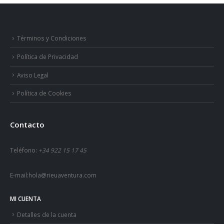
Términos y Condiciones
Política de Privacidad
Aviso Legal
Política de Cookies
Contacto
Teléfono:
+34 922 15 17 45
E-mail:
hola@rieuaventura.com
MI CUENTA
Detalles de la cuenta