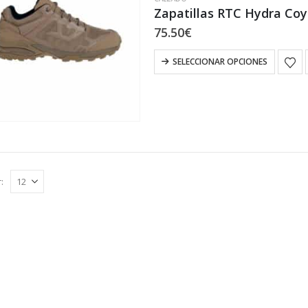
Zapatillas RTC Hydra Co
75.50
€
Este
SELECCIONAR OPCIONES
producto
tiene
múltiples
variantes.
Las
opciones
se
:
pueden
elegir
en
la
página
de
producto