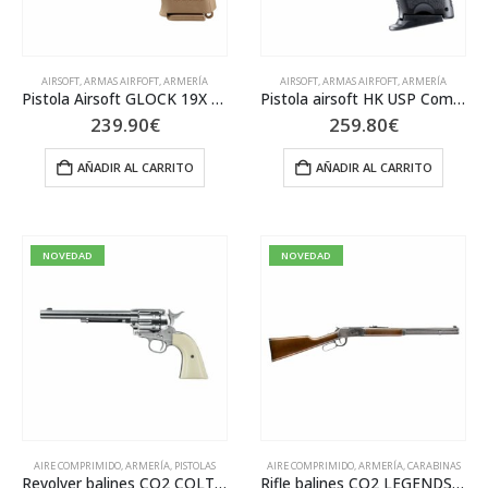
AIRSOFT
,
ARMAS AIRFOFT
,
ARMERÍA
AIRSOFT
,
ARMAS AIRFOFT
,
ARMERÍA
Pistola Airsoft GLOCK 19X 6MM BB 1JL M6 TAN 109-26459
Pistola airsoft HK USP Compact Blow Back ASG 109-25682
239.90
€
259.80
€
AÑADIR AL CARRITO
AÑADIR AL CARRITO
NOVEDAD
NOVEDAD
AIRE COMPRIMIDO
,
ARMERÍA
,
PISTOLAS
AIRE COMPRIMIDO
,
ARMERÍA
,
CARABINAS
Revolver balines CO2 COLT SA A-45 NIQUEL Cal.4,5 103-58322
Rifle balines CO2 LEGENDS COWBOY CAL.4,5 BB M12 103-58394-1