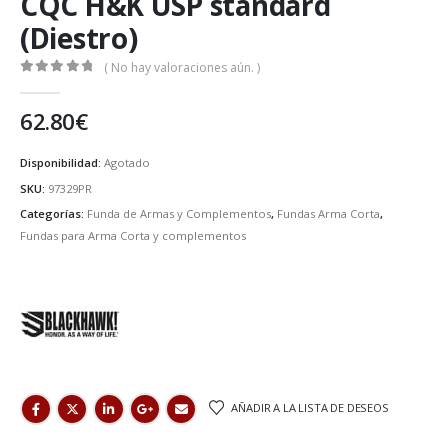
CQC H&K USP standard
(Diestro)
( No hay valoraciones aún. )
0
de 5
62.80
€
Disponibilidad:
Agotado
SKU:
97329PR
Categorías:
Funda de Armas y Complementos
,
Fundas Arma Corta
,
Fundas para Arma Corta y complementos
AÑADIR A LA LISTA DE DESEOS