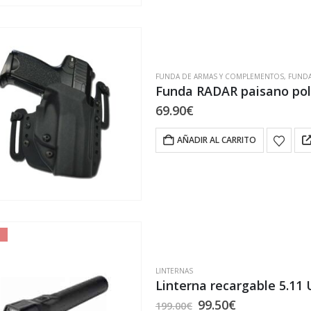
FUNDA DE ARMAS Y COMPLEMENTOS
,
FUNDA
69.90
€
AÑADIR AL CARRITO
LINTERNAS
Linterna recargable 5.11
El
El
99.50
€
199.00
€