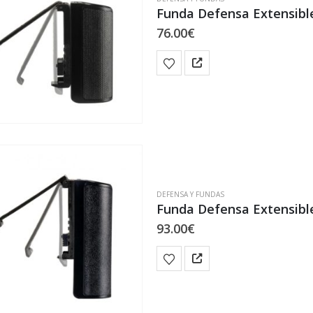
Funda Defensa Extensibl
elegir
en
76.00
€
la
página
de
producto
DEFENSA Y FUNDAS
Funda Defensa Extensibl
93.00
€