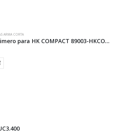
S ARMA CORTA
Funda RADAR paisano polimero para HK COMPACT 89003-HKCOMP THUNDER CD-FLAT
 UC3.400