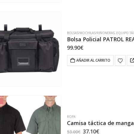
BOLSAS/MOCHILAS/RIÑONERAS
,
EQUIPO TÁ
Bolsa Policial PATROL RE
99.90
€
AÑADIR AL CARRITO
ROPA
Camisa táctica de manga 
El
El
37.10
€
53.00
€